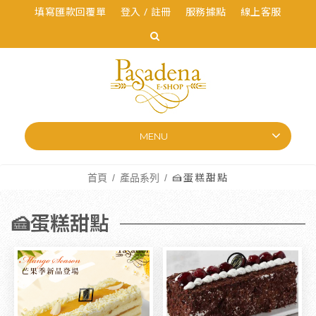
填寫匯款回覆單
登入 / 註冊
服務據點
線上客服
MENU
首頁
產品系列
🍰蛋糕甜點
🍰蛋糕甜點