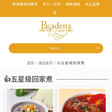
填寫匯款回覆單
登入 / 註冊
服務據點
線上客服
MENU
首頁
產品系列
👍五星級回家煮
👍五星級回家煮