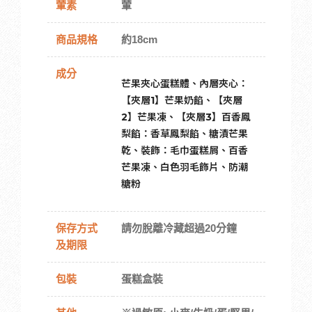
葷素
葷
商品規格
約18cm
成分
芒果夾心蛋糕體、內層夾心：
【夾層1】芒果奶餡、【夾層
2】芒果凍、【夾層3】百香鳳
梨餡：香草鳳梨餡、糖漬芒果
乾、裝飾：毛巾蛋糕屑、百香
芒果凍、白色羽毛飾片、防潮
糖粉
保存方式
請勿脫離冷藏超過20分鐘
及期限
包裝
蛋糕盒裝