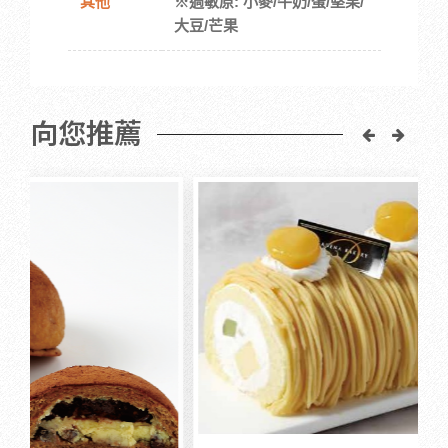
其他
※過敏原: 小麥/牛奶/蛋/堅果/
大豆/芒果
向您推薦