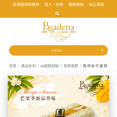
填寫匯款回覆單
登入 / 註冊
服務據點
線上客服
MENU
首頁
產品系列
🍰蛋糕甜點
長條蛋糕
香頌金芒蛋糕