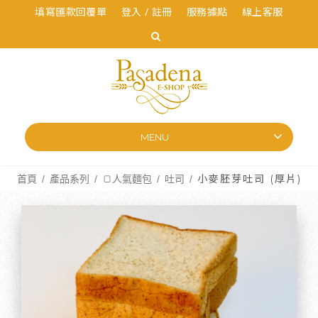
填寫匯款回覆單
登入 / 註冊
服務據點
線上客服
MENU
首頁
產品系列
🍞人氣麵包
吐司
小麥胚芽吐司 (厚片)