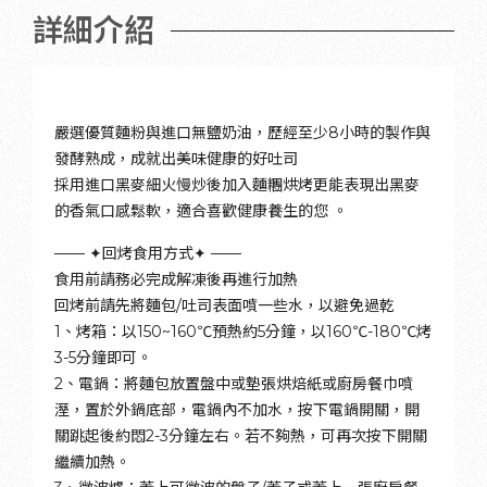
詳細介紹
嚴選優質麵粉與進口無鹽奶油，歷經至少8小時的製作與
發酵熟成，成就出美味健康的好吐司
採用進口黑麥細火慢炒後加入麵糰烘烤更能表現出黑麥
的香氣口感鬆軟，適合喜歡健康養生的您 。
—— ✦回烤食用方式✦ ——
食用前請務必完成解凍後再進行加熱
回烤前請先將麵包/吐司表面噴一些水，以避免過乾
1、烤箱：以150~160℃預熱約5分鐘，以160℃-180℃烤
3-5分鐘即可。
2、電鍋：將麵包放置盤中或墊張烘焙紙或廚房餐巾噴
溼，置於外鍋底部，電鍋內不加水，按下電鍋開關，開
關跳起後約悶2-3分鐘左右。若不夠熱，可再次按下開關
繼續加熱。