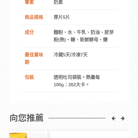
葷素
奶素
商品規格
厚片5片
成分
麵粉、水、牛乳、奶油、胚芽
粉(熟)、糖、新鮮酵母、鹽
最佳賞味
冷藏5天/冷凍7天
期
包裝
透明吐司袋裝。熱量每
100g：262大卡。
向您推薦