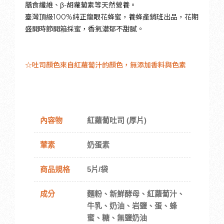
膳食纖維、β-胡蘿蔔素等天然營養。
臺灣頂級100%純正龍眼花蜂蜜，養蜂產銷班出品，花期
盛開時節開箱採蜜，香氣濃郁不甜膩。
☆吐司顏色來自紅蘿蔔汁的顏色，無添加香料與色素
內容物
紅蘿蔔吐司 (厚片)
葷素
奶蛋素
商品規格
5片/袋
成分
麵粉、新鮮酵母、紅蘿蔔汁、
牛乳、奶油、岩鹽、蛋、蜂
蜜、糖、無鹽奶油