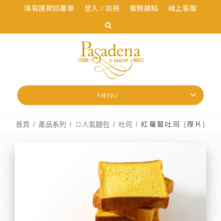
填寫匯款回覆單
登入 / 註冊
服務據點
線上客服
MENU
首頁
產品系列
🍞人氣麵包
吐司
紅蘿蔔吐司 (厚片)