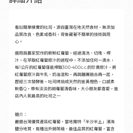
看似簡單樸實的吐司，源自臺灣在地天然食材，無添加
品質改良、色素或香料，背後藏著不簡單的技術與用
心。
選用與農家契作的新鮮紅蘿蔔，經過清洗、切塊、榨
汁，在萃取紅蘿蔔原汁的過程中，不添加任何一滴水，
每1公斤的紅蘿蔔僅能榨取300-400c.c.的珍貴原汁，將
紅蘿蔔原汁與牛乳、奶油混和，再與麵團融合再一起，
歷經三次發酵後，吐司烤焙成天然的金黃橙色，口感柔
軟香Q，帶有淡淡的胡蘿蔔清香味，大小朋友都喜愛，是
店內人氣最高的吐司之一
簡介：
嚴選台灣優質產區紅蘿蔔，當地獨特「半沙半土」濱海
鹽分地質，栽種出外銷等級、最佳品質的紅蘿蔔，富含