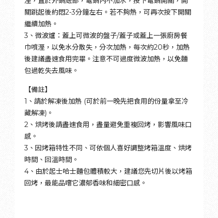
溼，置於外鍋底部，電鍋內不加水，按下電鍋開關，開
關跳起後約悶2-3分鐘左右。若不夠熱，可再次按下開關
繼續加熱。
3、微波爐：蓋上可微波的盤子/蓋子或蓋上一張廚房餐
巾噴溼，以免水分散失，分次加熱，每次約20秒，加熱
後建議盡速食用完畢。注意不可過度微波加熱，以免麵
包過乾失去風味。
【備註】
1、請於解凍後加熱 (可於前一晚先把食用的份量拿至冷
藏解凍)。
2、烘烤後請盡速食用，盡量避免重複回烤，影響風味口
感。
3、因烤箱特性不同、可依個人喜好調整烤箱溫度、烘烤
時間、回溫時間。
4、由於起士哈士麵包體積較大，建議您先切片後以烤箱
回烤，最能品嚐它濃郁香味和細密口感。