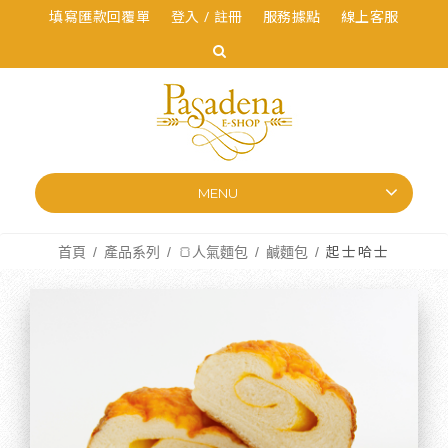
填寫匯款回覆單
登入 / 註冊
服務據點
線上客服
MENU
首頁
產品系列
🍞人氣麵包
鹹麵包
起士哈士