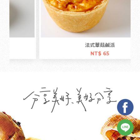
法式蕈菇鹹派
NT$ 65