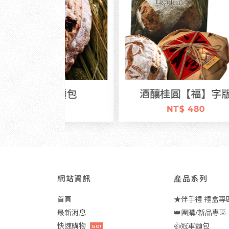
圓麵包
酒釀桂圓【福】字版
430
NT$ 480
網站資訊
產品系列
首頁
★伴手禮 禮盒專
最新消息
👑團購/新品專區
快速購物
👍冠軍麵包
GO!