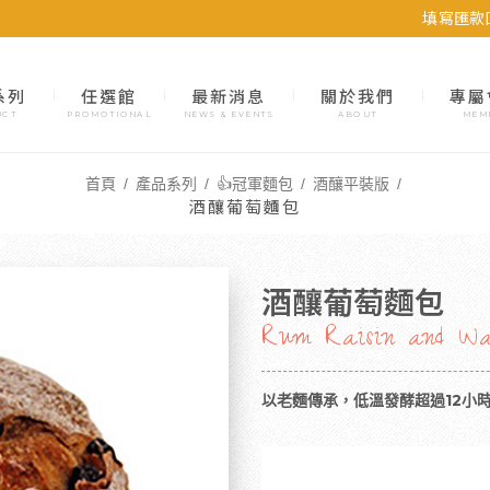
填寫匯款
系列
任選館
最新消息
關於我們
專屬
UCT
PROMOTIONAL
NEWS & EVENTS
ABOUT
MEM
首頁
產品系列
👍冠軍麵包
酒釀平裝版
酒釀葡萄麵包
酒釀葡萄麵包
Rum Raisin and Wa
以老麵傳承，低溫發酵超過12小