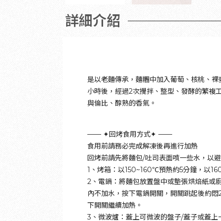
詳細介紹
是以老麵傳承，麵糰中加入葡萄、核桃、裸
小時後，經過2次攪拌、整型、發酵的繁複
與倫比、醇熟的香氣。
—— ✦回烤食用方式✦ ——
食用前請務必完成解凍後再進行加熱
回烤前請先將麵包/吐司表面噴一些水，以
1、烤箱：以150~160℃預熱約5分鐘，以16
2、電鍋：將麵包放置盤中或墊張烘焙紙或
內不加水，按下電鍋開關，開關跳起後約悶2
下開關繼續加熱。
3、微波爐：蓋上可微波的盤子/蓋子或蓋