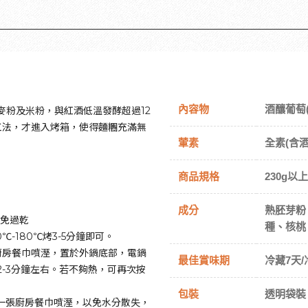
內容物
酒釀葡萄(
麥粉及米粉，與紅酒低溫發酵超過12
工法，才進入烤箱，使得麵糰充滿無
葷素
全素(含酒
商品規格
230g以上
成分
熟胚芽粉
避免過乾
種、核桃
0℃-180℃烤3-5分鐘即可。
廚房餐巾噴溼，置於外鍋底部，電鍋
最佳賞味期
冷藏7天/
-3分鐘左右。若不夠熱，可再次按
包裝
透明袋裝
上一張廚房餐巾噴溼，以免水分散失，