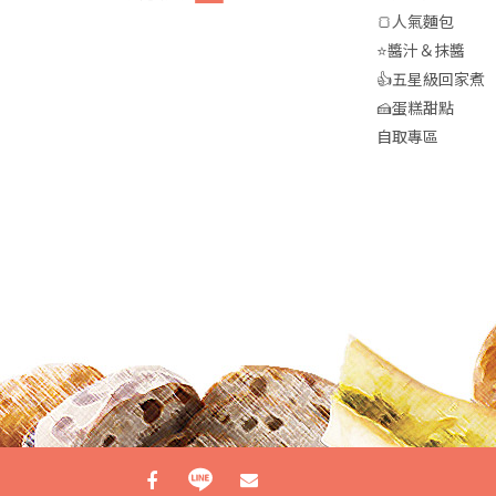
🍞人氣麵包
⭐醬汁＆抹醬
👍五星級回家煮
🍰蛋糕甜點
自取專區