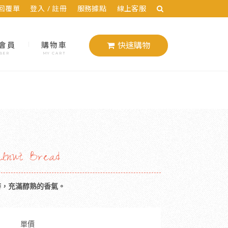
回覆單
登入 / 註冊
服務據點
線上客服
會員
購物車
快速購物
BER
MY CART
lnut Bread
時，充滿醇熟的香氣。
單價