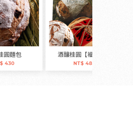
酒釀桂圓【福】字版
加
NT$ 480
NT