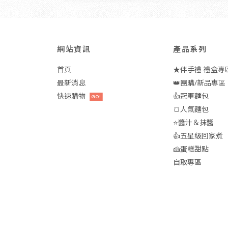
網站資訊
產品系列
首頁
★伴手禮 禮盒專
最新消息
👑團購/新品專區
快速購物
👍冠軍麵包
GO!
🍞人氣麵包
⭐醬汁＆抹醬
👍五星級回家煮
🍰蛋糕甜點
自取專區