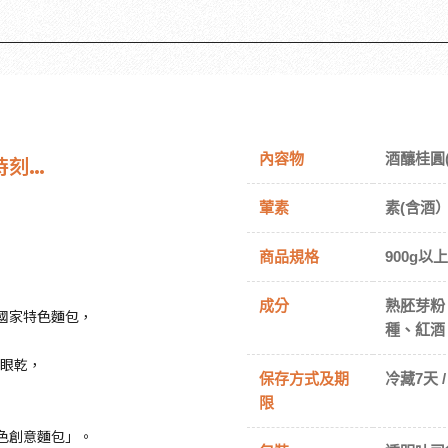
內容物
酒釀桂圓(
時刻…
葷素
素(含酒
商品規格
900g以上
成分
熟胚芽粉
國家特色麵包，
種、紅酒
龍眼乾，
保存方式及期
冷藏7天 
限
色創意麵包」。