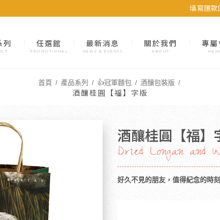
填寫匯款
系列
任選館
最新消息
關於我們
專屬
UCT
PROMOTIONAL
NEWS & EVENTS
ABOUT
MEM
首頁
產品系列
👍冠軍麵包
酒釀包裝版
酒釀桂圓【福】字版
酒釀桂圓【福】
Dried Longan and 
好久不見的朋友，值得紀念的時刻