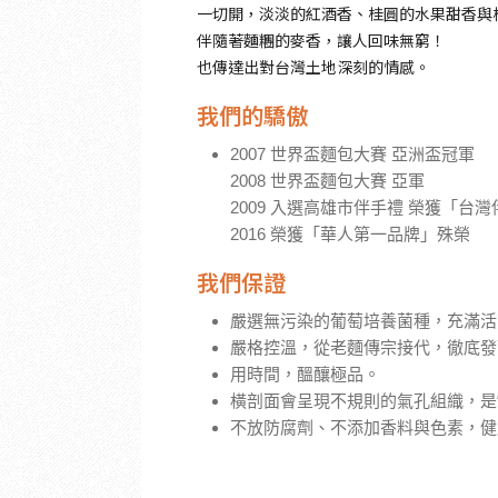
一切開，淡淡的紅酒香、桂圓的水果甜香與
伴隨著麵糰的麥香，讓人回味無窮！
也傳達出對台灣土地深刻的情感。
我們的驕傲
2007 世界盃麵包大賽 亞洲盃冠軍
2008 世界盃麵包大賽 亞軍
2009 入選高雄市伴手禮 榮獲「台
2016 榮獲「華人第一品牌」殊榮
我們保證
嚴選無污染的葡萄培養菌種，充滿活
嚴格控溫，從老麵傳宗接代，徹底發
用時間，醞釀極品。
橫剖面會呈現不規則的氣孔組織，是“
不放防腐劑、不添加香料與色素，健