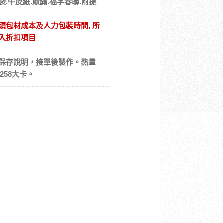
袋.牛皮紙.麻繩.福字春聯.附提
須包材成本及人力包裝時間, 所
入折扣項目
保存說明，接單後製作。熱量
：258大卡。