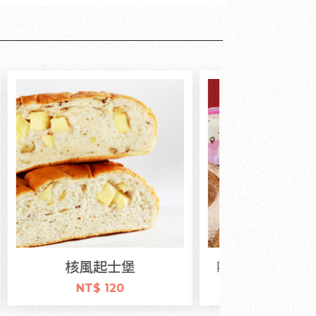
PASADENA旅行箱禮盒
酒釀家族麵
NT$ 788
NT