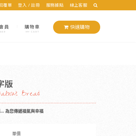
回覆單
登入 / 註冊
服務據點
線上客服
會員
購物車
快速購物
BER
MY CART
字版
Walnut Bread
… 為您傳遞福氣與幸福
單價