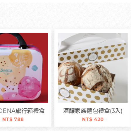
酒釀家族麵包禮盒(3入)
核風起士堡
NT$ 420
NT$ 120