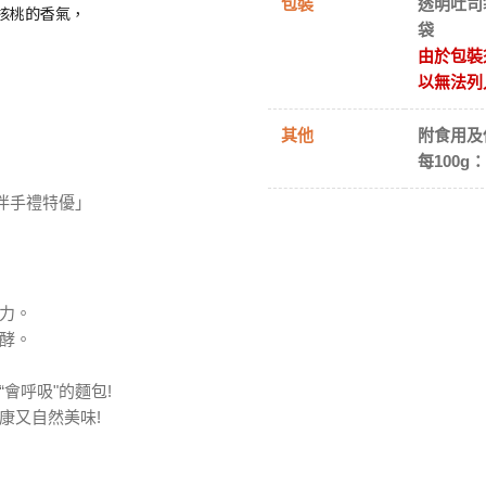
包裝
透明吐司
核桃的香氣，
袋
由於包裝
以無法列
其他
附食用及
每100g
灣伴手禮特優」
力。
酵。
會呼吸"的麵包!
康又自然美味!