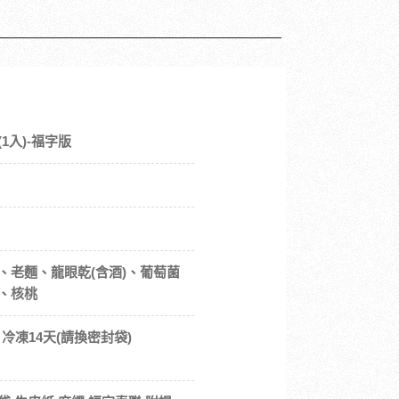
1入)-福字版
）
、老麵、龍眼乾(含酒)、葡萄菌
、核桃
/ 冷凍14天(請換密封袋)