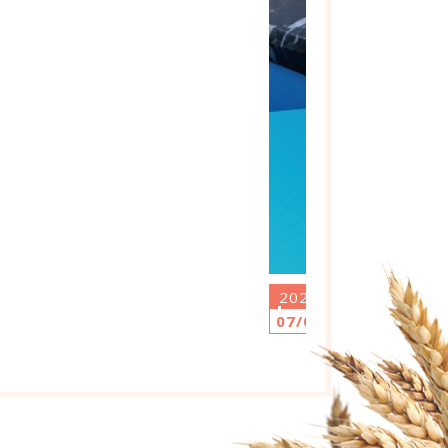
2026
今年
06/24
今年中
白
~~ 」
...閱讀更多