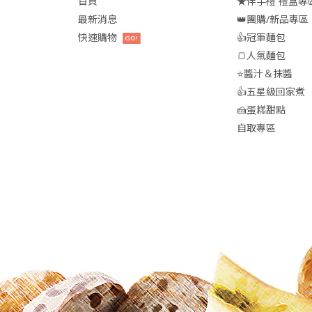
首頁
★伴手禮 禮盒專
最新消息
👑團購/新品專區
快速購物
👍冠軍麵包
GO!
🍞人氣麵包
⭐醬汁＆抹醬
👍五星級回家煮
🍰蛋糕甜點
自取專區