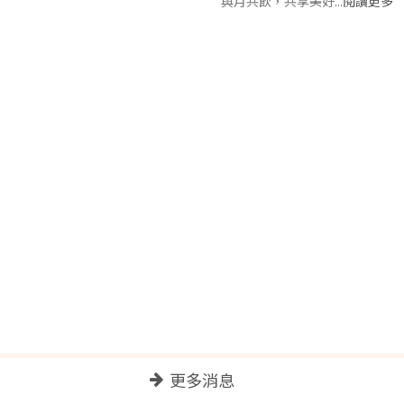
2026
紳士所為 眾情告
07/08
大聲說出 :「爸爸我愛你
更多消息